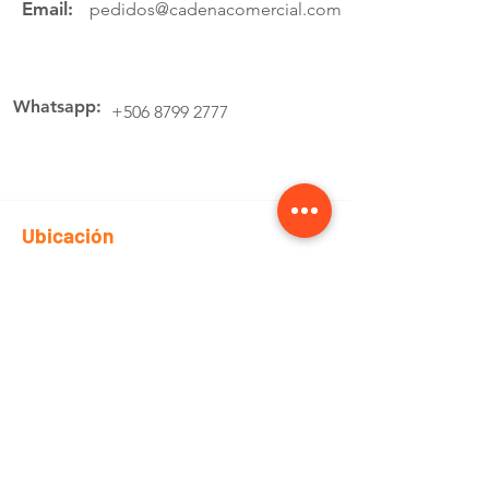
Email:
pedidos@cadenacomercial.com
Whatsapp:
+506 8799 2777
Ubicación
Av.4 Cartago, 200 Metros Norte de la
estación de buses Lumaca
Cotiza aquí
Pedidos