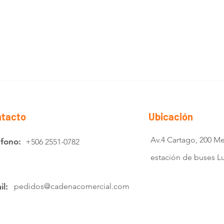
tacto
Ubicación
Av.4 Cartago, 200 Me
éfono:
+506 2551-0782
estación de buses 
il:
pedidos@cadenacomercial.com