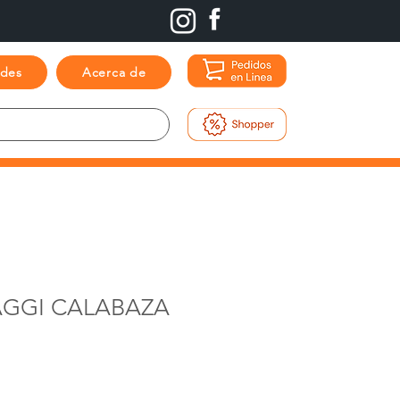
ades
Acerca de
GGI CALABAZA