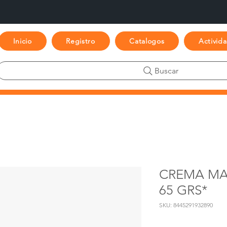
Inicio
Registro
Catalogos
Activid
Buscar
CREMA MA
65 GRS*
SKU: 8445291932890