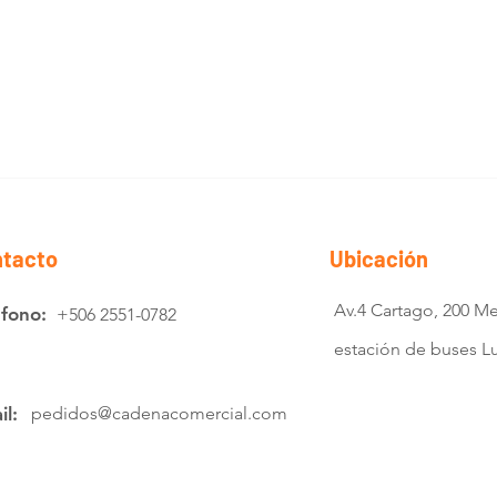
tacto
Ubicación
Av.4 Cartago, 200 Me
éfono:
+506 2551-0782
estación de buses 
il:
pedidos@cadenacomercial.com