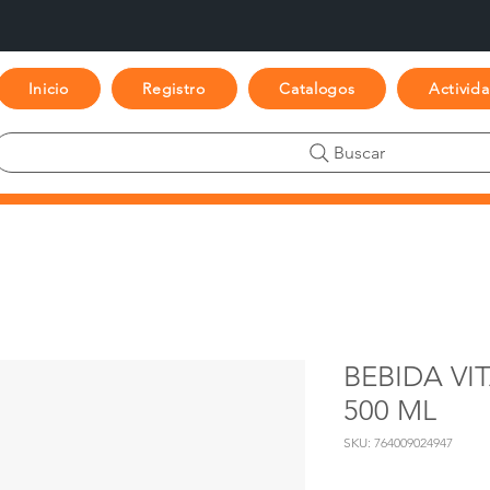
Inicio
Registro
Catalogos
Activid
Buscar
BEBIDA VI
500 ML
SKU: 764009024947