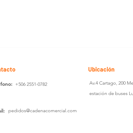
tacto
Ubicación
Av.4 Cartago, 200 Me
éfono:
+506 2551-0782
estación de buses 
il:
pedidos@cadenacomercial.com