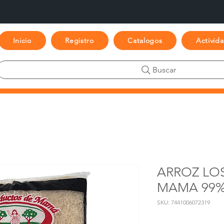
Inicio
Registro
Catalogos
Activid
Buscar
ARROZ LO
MAMA 99% 
SKU: 7441006072319