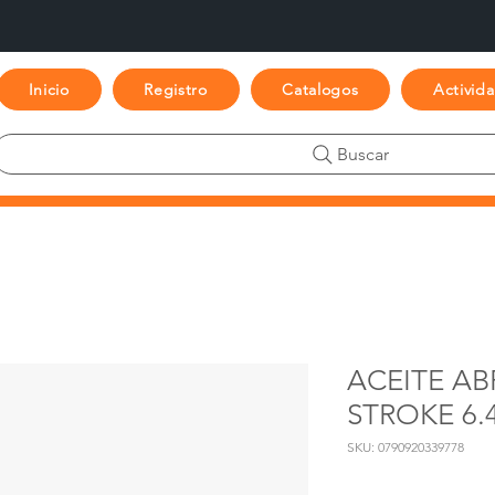
Inicio
Registro
Catalogos
Activid
Buscar
ACEITE AB
STROKE 6.
SKU: 0790920339778