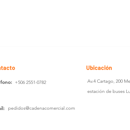
tacto
Ubicación
Av.4 Cartago, 200 Me
éfono:
+506 2551-0782
estación de buses 
il:
pedidos@cadenacomercial.com